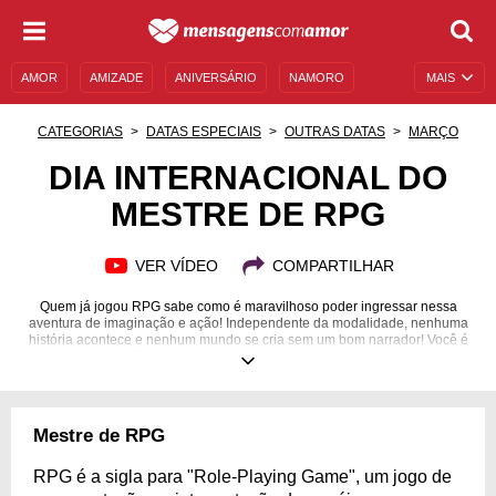
AMOR
AMIZADE
ANIVERSÁRIO
NAMORO
MAIS
SENTIMENTOS
LEGENDAS
DATAS ESPECIAIS
CATEGORIAS
DATAS ESPECIAIS
OUTRAS DATAS
MARÇO
UNIVERSO FEMININO
AUTOAJUDA
DESCULPAS
DIA INTERNACIONAL DO
MESTRE DE RPG
MENSAGENS E FRASES
MENSAGENS DE ANIVERSÁRIO
ENTRETENIMENTO
FAMOSOS
BÍBLIA
VER VÍDEO
COMPARTILHAR
Quem já jogou RPG sabe como é maravilhoso poder ingressar nessa
aventura de imaginação e ação! Independente da modalidade, nenhuma
história acontece e nenhum mundo se cria sem um bom narrador! Você é
um mestre de RPG ou tem a sorte de ter um bom narrador para suas
aventuras? Pois homenageie, celebre, agradeça e comemore! Dia 04/03,
em homenagem ao criador do famoso D&D, celebramos o Dia
Internacional do Mestre de RPG! Uma data para homenagear seu mestre e
se aventurar por horas com seus melhores personagens! Parabenize, e
Mestre de RPG
comemore! Esse dia é uma forma de homenagear e incentivar a
criatividade, a magia e a narrativa!
RPG é a sigla para "Role-Playing Game", um jogo de