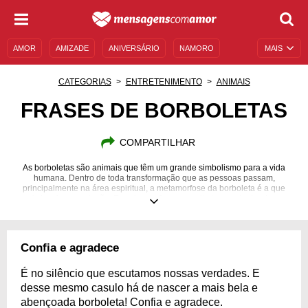
AMOR
AMIZADE
ANIVERSÁRIO
NAMORO
MAIS
SENTIMENTOS
LEGENDAS
DATAS ESPECIAIS
CATEGORIAS
ENTRETENIMENTO
ANIMAIS
UNIVERSO FEMININO
AUTOAJUDA
DESCULPAS
FRASES DE BORBOLETAS
MENSAGENS E FRASES
MENSAGENS DE ANIVERSÁRIO
COMPARTILHAR
ENTRETENIMENTO
FAMOSOS
BÍBLIA
As borboletas são animais que têm um grande simbolismo para a vida
humana. Dentro de toda transformação que as pessoas passam,
principalmente na área espiritual, a metamorfose da borboleta é a que
mais inspira a evolução. Esse inseto fica por muito tempo dentro do seu
casulo, esperando o tempo certo para criar asas e levantar voo – assim
também ocorre em nossas vidas! Muitas vezes precisamos parar um tempo
e preparar o nosso ser para enfrentar determinadas situações. É preciso
crescer e preparar-se para o mundo que nos espera. Emocione-se com
Confia e agradece
frases de borboleta e reflita sobre a transformação da vida!
É no silêncio que escutamos nossas verdades. E
desse mesmo casulo há de nascer a mais bela e
abençoada borboleta! Confia e agradece.