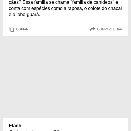
cães? Essa família se chama "família de canídeos" e
conta com espécies como a raposa, o coiote do chacal
e o lobo-guará.
COPIAR
COMPARTILHAR
Flash