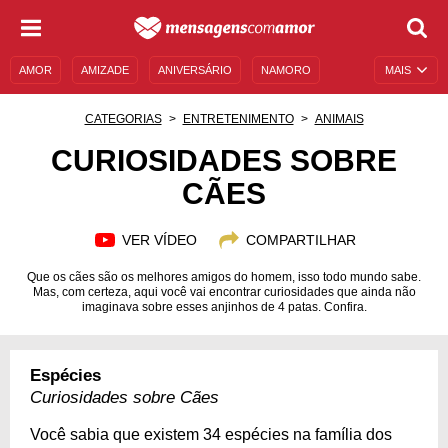
AMOR
AMIZADE
ANIVERSÁRIO
NAMORO
MAIS
SENTIMENTOS
LEGENDAS
DATAS ESPECIAIS
CATEGORIAS
ENTRETENIMENTO
ANIMAIS
UNIVERSO FEMININO
AUTOAJUDA
DESCULPAS
CURIOSIDADES SOBRE
CÃES
MENSAGENS E FRASES
MENSAGENS DE ANIVERSÁRIO
ENTRETENIMENTO
FAMOSOS
BÍBLIA
VER VÍDEO
COMPARTILHAR
Que os cães são os melhores amigos do homem, isso todo mundo sabe.
Mas, com certeza, aqui você vai encontrar curiosidades que ainda não
imaginava sobre esses anjinhos de 4 patas. Confira.
Espécies
Curiosidades sobre Cães
Você sabia que existem 34 espécies na família dos