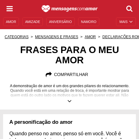
AMOR
AMIZADE
ANIVERSÁRIO
NAMORO
MAIS
SENTIMENTOS
LEGENDAS
DATAS ESPECIAIS
CATEGORIAS
MENSAGENS E FRASES
AMOR
DECLARAÇÕES RO
UNIVERSO FEMININO
AUTOAJUDA
DESCULPAS
FRASES PARA O MEU
AMOR
MENSAGENS E FRASES
MENSAGENS DE ANIVERSÁRIO
ENTRETENIMENTO
FAMOSOS
BÍBLIA
COMPARTILHAR
A demonstração de amor é um dos grandes pilares do relacionamento.
Quando você está em uma relação de troca, é importante mostrar para
quem está do outro lado os motivos que te fazem querer estar ali. Não
perca mais tempo. Envie agora mesmo lindas frases de amor para a
pessoa amada!
A personificação do amor
Quando penso no amor, penso só em você. Você é