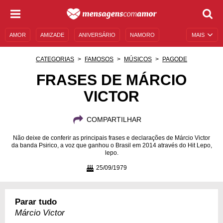
AMOR
AMIZADE
ANIVERSÁRIO
NAMORO
MAIS
SENTIMENTOS
LEGENDAS
DATAS ESPECIAIS
CATEGORIAS
FAMOSOS
MÚSICOS
PAGODE
UNIVERSO FEMININO
AUTOAJUDA
DESCULPAS
FRASES DE MÁRCIO
VICTOR
MENSAGENS E FRASES
MENSAGENS DE ANIVERSÁRIO
ENTRETENIMENTO
FAMOSOS
BÍBLIA
COMPARTILHAR
Não deixe de conferir as principais frases e declarações de Márcio Victor
da banda Psirico, a voz que ganhou o Brasil em 2014 através do Hit Lepo,
lepo.
25/09/1979
Parar tudo
Márcio Victor