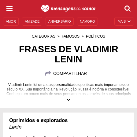
AMOR
AMIZADE
ANIVERSÁRIO
NAMORO
MAIS
SENTIMENTOS
LEGENDAS
DATAS ESPECIAIS
CATEGORIAS
FAMOSOS
POLÍTICOS
UNIVERSO FEMININO
AUTOAJUDA
DESCULPAS
FRASES DE VLADIMIR
LENIN
MENSAGENS E FRASES
MENSAGENS DE ANIVERSÁRIO
ENTRETENIMENTO
FAMOSOS
BÍBLIA
COMPARTILHAR
Vladimir Lenin foi uma das personalidades políticas mais importantes do
século XX. Sua importância na Revolução Russa é notória e considerável.
Conheça um pouco mais de seus pensamentos, através de suas principais
frases.
22/04/1870
21/01/1924
Oprimidos e explorados
Lenin