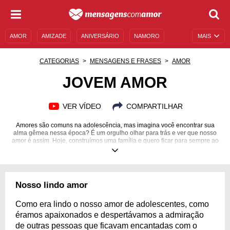
AMOR
AMIZADE
ANIVERSÁRIO
NAMORO
MAIS
SENTIMENTOS
LEGENDAS
DATAS ESPECIAIS
CATEGORIAS
MENSAGENS E FRASES
AMOR
UNIVERSO FEMININO
AUTOAJUDA
DESCULPAS
JOVEM AMOR
MENSAGENS E FRASES
MENSAGENS DE ANIVERSÁRIO
VER VÍDEO
COMPARTILHAR
ENTRETENIMENTO
FAMOSOS
BÍBLIA
Amores são comuns na adolescência, mas imagina você encontrar sua
alma gêmea nessa época? É um orgulho olhar para trás e ver que nosso
amor é assim. Hoje, construímos uma família e quero ficar para sempre ao
seu lado, sempre continuando os planos que fizemos quando éramos
jovens.
Nosso lindo amor
Como era lindo o nosso amor de adolescentes, como
éramos apaixonados e despertávamos a admiração
de outras pessoas que ficavam encantadas com o