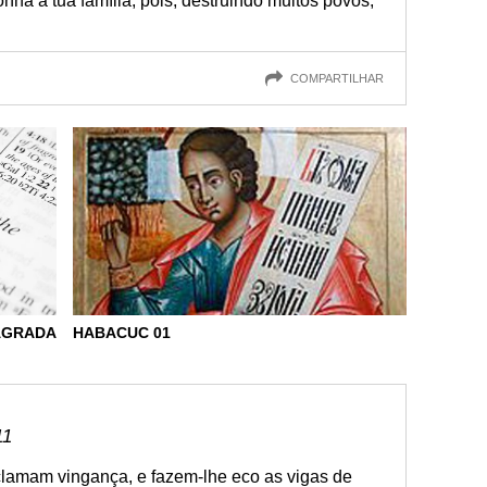
nha a tua família, pois, destruindo muitos povos,
COMPARTILHAR
SAGRADA
HABACUC 01
11
lamam vingança, e fazem-lhe eco as vigas de