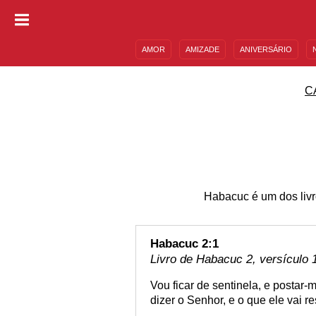
AMOR
AMIZADE
ANIVERSÁRIO
DESCULPAS
MENSAGENS E FRASES
C
Habacuc é um dos livr
Habacuc 2:1
Livro de Habacuc 2, versículo 
Vou ficar de sentinela, e postar-
dizer o Senhor, e o que ele vai 