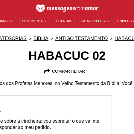
NAMORO
SENTIMENTOS
LEGENDAS
DATAS ESPECIAIS
UNIVERSO
MENSAGENS DE ANIVERSÁRIO
ENTRETENIMENTO
FAMOSOS
BÍBLIA
ATEGORIAS
BÍBLIA
ANTIGO TESTAMENTO
HABAC
HABACUC 02
COMPARTILHAR
os dos Profetas Menores, no Velho Testamento da Bíblia. Você e
1
me sobre a trincheira; vou espreitar o que vai me
responder ao meu pedido.