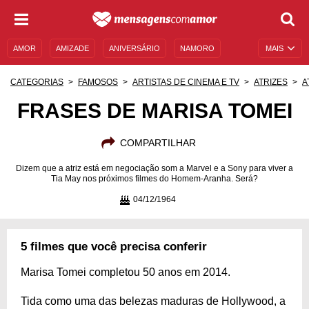
AMOR
AMIZADE
ANIVERSÁRIO
NAMORO
MAIS
SENTIMENTOS
LEGENDAS
DATAS ESPECIAIS
CATEGORIAS
FAMOSOS
ARTISTAS DE CINEMA E TV
ATRIZES
A
UNIVERSO FEMININO
AUTOAJUDA
DESCULPAS
FRASES DE MARISA TOMEI
MENSAGENS E FRASES
MENSAGENS DE ANIVERSÁRIO
COMPARTILHAR
ENTRETENIMENTO
FAMOSOS
BÍBLIA
Dizem que a atriz está em negociação som a Marvel e a Sony para viver a
Tia May nos próximos filmes do Homem-Aranha. Será?
04/12/1964
5 filmes que você precisa conferir
Marisa Tomei completou 50 anos em 2014.
Tida como uma das belezas maduras de Hollywood, a