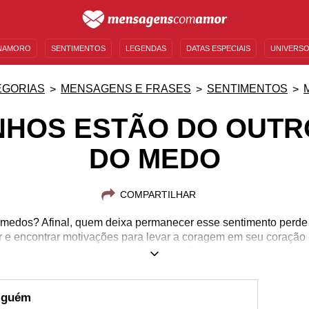
NAMORO
SENTIMENTOS
LEGENDAS
DATAS ESPECIAIS
UNIVERSO
MENSAGENS DE ANIVERSÁRIO
ENTRETENIMENTO
FAMOSOS
BÍBLIA
EGORIAS
MENSAGENS E FRASES
SENTIMENTOS
NHOS ESTÃO DO OUTR
DO MEDO
COMPARTILHAR
 medos? Afinal, quem deixa permanecer esse sentimento perde c
ar e encontrar motivações para levar a coragem em seu coração 
muita determinação!
alguém