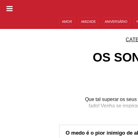
AMOR
AMIZADE
ANIVERSÁRIO
DESCULPAS
MENSAGENS E FRASES
CAT
OS SO
Que tal superar os seus
lado! Venha se inspir
O medo é o pior inimigo de 