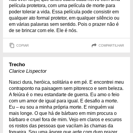
película protetora, com uma película de morte para
poder tolerar a vida. Essa película pode consistir em
qualquer ato formal protetor, em qualquer silêncio ou
em várias palavras sem sentido. Pois o prazer não é
de se brincar com ele. Ele é nós.
COPIAR
COMPARTILHAR
Trecho
Clarice Lispector
Nasci dura, heróica, solitária e em pé. E encontrei meu
contraponto na paisagem sem pitoresco e sem beleza.
A feiúra é o meu estandarte de guerra. Eu amo o feio
com um amor de igual para igual. E desafio a morte.
Eu – eu sou a minha própria morte. E ninguém vai
mais longe. O que há de bárbaro em mim procura o
bárbaro e cruel fora de mim. Vejo em claros e escuros
os rostos das pessoas que vacilam às chamas da
fogueira. Sou uma árvore que arde com duro prazer.