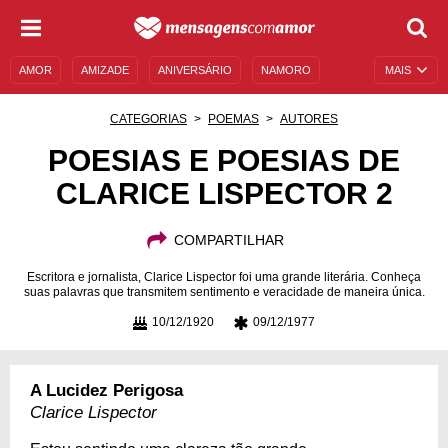
AMOR
AMIZADE
ANIVERSÁRIO
NAMORO
MAIS
SENTIMENTOS
LEGENDAS
DATAS ESPECIAIS
CATEGORIAS
POEMAS
AUTORES
UNIVERSO FEMININO
AUTOAJUDA
DESCULPAS
POESIAS E POESIAS DE
CLARICE LISPECTOR 2
MENSAGENS E FRASES
MENSAGENS DE ANIVERSÁRIO
ENTRETENIMENTO
FAMOSOS
BÍBLIA
COMPARTILHAR
Escritora e jornalista, Clarice Lispector foi uma grande literária. Conheça
suas palavras que transmitem sentimento e veracidade de maneira única.
10/12/1920
09/12/1977
A Lucidez Perigosa
Clarice Lispector