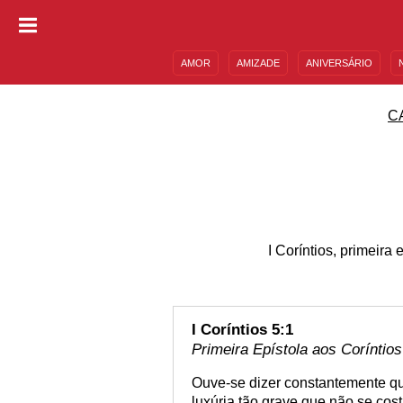
AMOR
AMIZADE
ANIVERSÁRIO
DESCULPAS
MENSAGENS E FRASES
C
I Coríntios, primeira
I Coríntios 5:1
Primeira Epístola aos Coríntios
Ouve-se dizer constantemente qu
luxúria tão grave que não se co