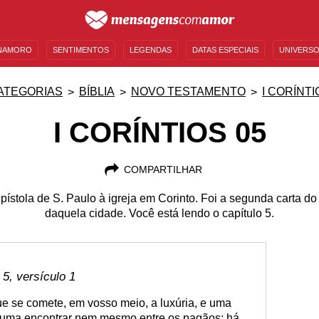
NAMORO
SENTIMENTOS
LEGENDAS
DATAS ESPECIAIS
UNIVERSO
MENSAGENS DE ANIVERSÁRIO
ENTRETENIMENTO
FAMOSOS
BÍBLIA
ATEGORIAS
BÍBLIA
NOVO TESTAMENTO
I CORÍNTI
I CORÍNTIOS 05
COMPARTILHAR
 epístola de S. Paulo à igreja em Corinto. Foi a segunda carta do
daquela cidade. Você está lendo o capítulo 5.
 5, versículo 1
e se comete, em vosso meio, a luxúria, e uma
stuma encontrar nem mesmo entre os pagãos: há