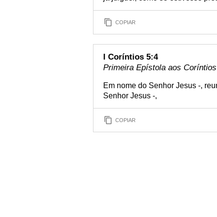
COPIAR
I Coríntios 5:4
Primeira Epístola aos Coríntios
Em nome do Senhor Jesus -, reun
Senhor Jesus -,
COPIAR