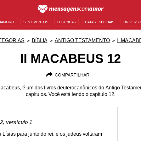
NAMORO
SENTIMENTOS
LEGENDAS
DATAS ESPECIAIS
UNIVERSO
MENSAGENS DE ANIVERSÁRIO
ENTRETENIMENTO
FAMOSOS
BÍBLIA
TEGORIAS
BÍBLIA
ANTIGO TESTAMENTO
II MACAB
II MACABEUS 12
COMPARTILHAR
cabeus, é um dos livros deuterocanônicos do Antigo Testamen
capítulos. Você está lendo o capítulo 12.
, versículo 1
 Lísias para junto do rei, e os judeus voltaram