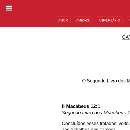
AMOR
AMIZADE
ANIVERSÁRIO
DESCULPAS
MENSAGENS E FRASES
CA
O Segundo Livro dos Ma
II Macabeus 12:1
Segundo Livro dos Macabeus 12
Concluídos esses tratados, voltou
aos trabalhos dos campos.