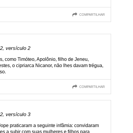
COMPARTILHAR
, versículo 2
is, como Timóteo, Apolônio, filho de Jeneu,
tes, o cipriarca Nicanor, não lhes davam trégua,
so.
COMPARTILHAR
, versículo 3
 Jope praticaram a seguinte infâmia: convidaram
es a subir com suas mulheres e filhos para