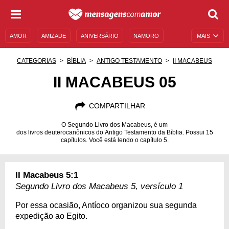
AMOR
AMIZADE
ANIVERSÁRIO
NAMORO
MAIS
SENTIMENTOS
LEGENDAS
DATAS ESPECIAIS
CATEGORIAS
BÍBLIA
ANTIGO TESTAMENTO
II MACABEUS
UNIVERSO FEMININO
AUTOAJUDA
DESCULPAS
II MACABEUS 05
MENSAGENS E FRASES
MENSAGENS DE ANIVERSÁRIO
COMPARTILHAR
ENTRETENIMENTO
FAMOSOS
BÍBLIA
O Segundo Livro dos Macabeus, é um
dos livros deuterocanônicos do Antigo Testamento da Bíblia. Possui 15
capítulos. Você está lendo o capítulo 5.
II Macabeus 5:1
Segundo Livro dos Macabeus 5, versículo 1
Por essa ocasião, Antíoco organizou sua segunda
expedição ao Egito.