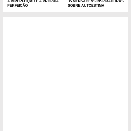
35 MENSAGENS INSPIRADORAS
A IMPERFEIÇÃO É A PRÓPRIA
SOBRE AUTOESTIMA
PERFEIÇÃO