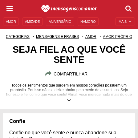
AMOR
AMIZADE
ANIVERSÁRIO
NAMORO
MAIS
SENTIMENTOS
LEGENDAS
DATAS ESPECIAIS
CATEGORIAS
MENSAGENS E FRASES
AMOR
AMOR-PRÓPRIO
UNIVERSO FEMININO
AUTOAJUDA
DESCULPAS
SEJA FIEL AO QUE VOCÊ
SENTE
MENSAGENS E FRASES
MENSAGENS DE ANIVERSÁRIO
ENTRETENIMENTO
FAMOSOS
BÍBLIA
COMPARTILHAR
Todos os sentimentos que surgem em nossos corações possuem um
propósito. Por isso não se deixe abalar pelo medo de assumi-los. Seja
honesto e fiel com o que você sente! Afinal, você merece nada mais do que
a verdade consigo mesmo!
Confie
Confie no que você sente e nunca abandone sua