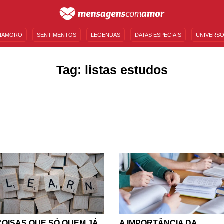
NAMORO
SENTIMENTOS
LEGENDAS
DATAS ESPECIAIS
UNIVERSO
MENSAGENS DE ANIVERSÁRIO
ENTRETENIMENTO
FAMOSOS
BÍBLIA
Tag: listas estudos
COISAS QUE SÓ QUEM JÁ
A IMPORTÂNCIA DA