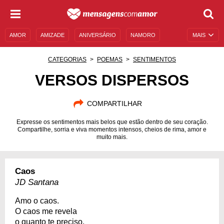
AMOR
AMIZADE
ANIVERSÁRIO
NAMORO
MAIS
SENTIMENTOS
LEGENDAS
DATAS ESPECIAIS
CATEGORIAS
POEMAS
SENTIMENTOS
UNIVERSO FEMININO
AUTOAJUDA
DESCULPAS
VERSOS DISPERSOS
MENSAGENS E FRASES
MENSAGENS DE ANIVERSÁRIO
COMPARTILHAR
ENTRETENIMENTO
FAMOSOS
BÍBLIA
Expresse os sentimentos mais belos que estão dentro de seu coração.
Compartilhe, sorria e viva momentos intensos, cheios de rima, amor e
muito mais.
Caos
JD Santana
Amo o caos.
O caos me revela
o quanto te preciso.