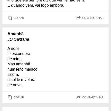
-Porque ele sempre diz que vem e não vem.
E quando vem, vai logo embora.
COPIAR
COMPARTILHAR
Amanhã
JD Santana
A noite
te esconderá
de mim.
Mas amanhã,
num jeito mágico,
assim,
o sol te revelará
de novo.
COPIAR
COMPARTILHAR