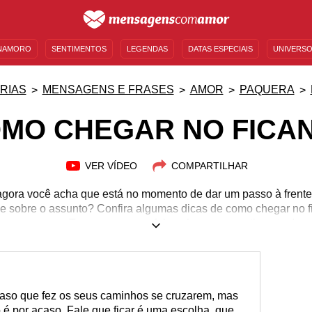
NAMORO
SENTIMENTOS
LEGENDAS
DATAS ESPECIAIS
UNIVERSO
MENSAGENS DE ANIVERSÁRIO
ENTRETENIMENTO
FAMOSOS
BÍBLIA
RIAS
MENSAGENS E FRASES
AMOR
PAQUERA
MO CHEGAR NO FICA
VER VÍDEO
COMPARTILHAR
agora você acha que está no momento de dar um passo à frente
 ele sobre o assunto? Confira algumas dicas de como chegar no fi
conversa. Tome coragem e fale sobre seus sentimentos!
acaso que fez os seus caminhos se cruzarem, mas
o é por acaso. Fale que ficar é uma escolha, que