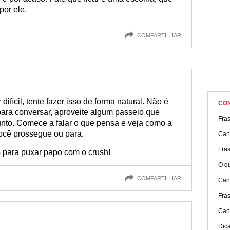
por ele.
COMPARTILHAR
ifícil, tente fazer isso de forma natural. Não é
CO
para conversar, aproveite algum passeio que
Fra
sunto. Comece a falar o que pensa e veja como a
ocê prossegue ou para.
Can
Fras
o para puxar papo com o crush!
O qu
COMPARTILHAR
Cant
Fra
Can
Dica