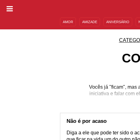
AMOR
AMIZADE
ANIVERSÁRIO
DESCULPAS
MENSAGENS E FRASES
CATEGO
CO
Vocês já "ficam", mas 
iniciativa e falar com
Não é por acaso
Diga a ele que pode ter sido o 
que ficar na vida um do outro nã