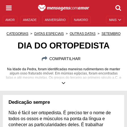
AMOR
AMIZADE
ANIVERSÁRIO
NAMORO
MAIS
SENTIMENTOS
LEGENDAS
DATAS ESPECIAIS
CATEGORIAS
DATAS ESPECIAIS
OUTRAS DATAS
SETEMBRO
UNIVERSO FEMININO
AUTOAJUDA
DESCULPAS
DIA DO ORTOPEDISTA
MENSAGENS E FRASES
MENSAGENS DE ANIVERSÁRIO
COMPARTILHAR
ENTRETENIMENTO
FAMOSOS
BÍBLIA
Na Idade da Pedra, foram identificadas maneiras rudimentares de manter
algum osso fraturado imóvel. Em múmias egípcias, foram encontradas
talas e até mesmo muletas. Os gregos do terceiro ao primeiro século a.C. e
os anatomistas de Alexandria podem ser considerados como os primeiros
a usar uma abordagem científica para as questões do corpo que hoje
conhecemos como ortopedia, área especializada em ossos, articulações,
músculos e ligamentos. Contudo, não se sabe ao certo quando a profissão
foi oficializada. Tudo o que se sabe é que esses profissionais merecem
Dedicação sempre
muitos aplausos por seu trabalho, neste Dia do Ortopedista e em todos os
outros do ano.
Não é fácil ser ortopedista. É preciso ter o nome de
todos os ossos e músculos na ponta da língua e
conhecer as particularidades deles. É trabalhar