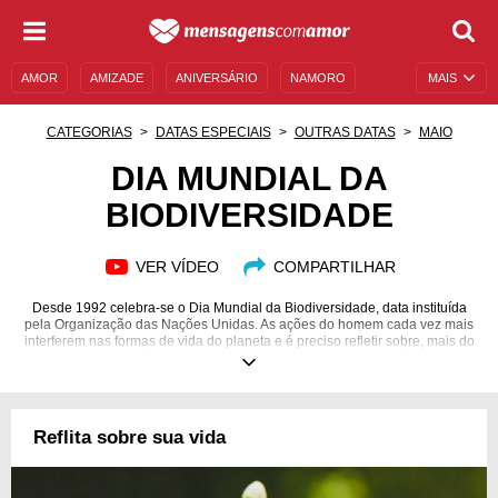
AMOR
AMIZADE
ANIVERSÁRIO
NAMORO
MAIS
SENTIMENTOS
LEGENDAS
DATAS ESPECIAIS
CATEGORIAS
DATAS ESPECIAIS
OUTRAS DATAS
MAIO
UNIVERSO FEMININO
AUTOAJUDA
DESCULPAS
DIA MUNDIAL DA
BIODIVERSIDADE
MENSAGENS E FRASES
MENSAGENS DE ANIVERSÁRIO
ENTRETENIMENTO
FAMOSOS
BÍBLIA
VER VÍDEO
COMPARTILHAR
Desde 1992 celebra-se o Dia Mundial da Biodiversidade, data instituída
pela Organização das Nações Unidas. As ações do homem cada vez mais
interferem nas formas de vida do planeta e é preciso refletir sobre, mais do
que isso, é preciso conscientizar e educar a população.
Reflita sobre sua vida