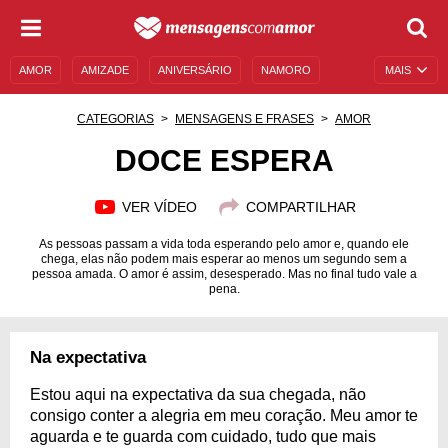
AMOR
AMIZADE
ANIVERSÁRIO
NAMORO
MAIS
SENTIMENTOS
LEGENDAS
DATAS ESPECIAIS
CATEGORIAS
MENSAGENS E FRASES
AMOR
UNIVERSO FEMININO
AUTOAJUDA
DESCULPAS
DOCE ESPERA
MENSAGENS E FRASES
MENSAGENS DE ANIVERSÁRIO
VER VÍDEO
COMPARTILHAR
ENTRETENIMENTO
FAMOSOS
BÍBLIA
As pessoas passam a vida toda esperando pelo amor e, quando ele
chega, elas não podem mais esperar ao menos um segundo sem a
pessoa amada. O amor é assim, desesperado. Mas no final tudo vale a
pena.
Na expectativa
Estou aqui na expectativa da sua chegada, não
consigo conter a alegria em meu coração. Meu amor te
aguarda e te guarda com cuidado, tudo que mais