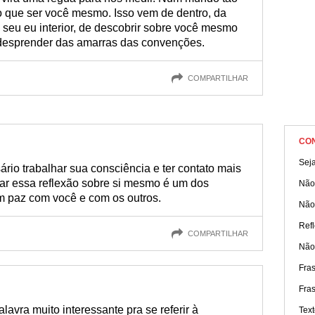
o que ser você mesmo. Isso vem de dentro, da
 seu eu interior, de descobrir sobre você mesmo
 desprender das amarras das convenções.
COMPARTILHAR
CO
Sej
sário trabalhar sua consciência e ter contato mais
scar essa reflexão sobre si mesmo é um dos
Não
em paz com você e com os outros.
Não
Refl
COMPARTILHAR
Não
Fra
Fras
avra muito interessante pra se referir à
Text