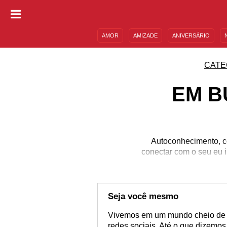
AMOR
AMIZADE
ANIVERSÁRIO
DESCULPAS
MENSAGENS E FRASES
CATE
EM B
Autoconhecimento, co
conectar com o seu eu 
Seja você mesmo
Vivemos em um mundo cheio de p
redes sociais. Até o que dizemo