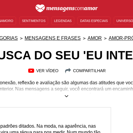
NAMORO
SENTIMENTOS
LEGENDAS
DATAS ESPECIAIS
UNIVERSO
MENSAGENS DE ANIVERSÁRIO
ENTRETENIMENTO
FAMOSOS
BÍBLIA
GORIAS
MENSAGENS E FRASES
AMOR
AMOR-PR
USCA DO SEU 'EU INTE
VER VÍDEO
COMPARTILHAR
nexão, reflexão e avaliação são algumas das atitudes que vo
interior. Nas mensagens a seguir, você encontrará um encamin
sua vida e o seu olhar para você mesmo!
adrões ditados. Na moda, na aparência, nas
s vira uma régua para nos medir. Num mundo tão