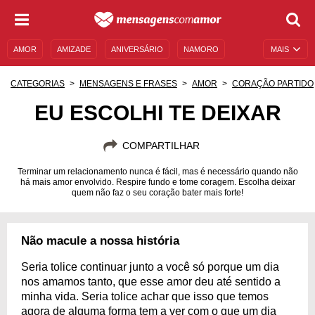
AMOR
AMIZADE
ANIVERSÁRIO
NAMORO
MAIS
SENTIMENTOS
LEGENDAS
DATAS ESPECIAIS
CATEGORIAS
MENSAGENS E FRASES
AMOR
CORAÇÃO PARTIDO
UNIVERSO FEMININO
AUTOAJUDA
DESCULPAS
EU ESCOLHI TE DEIXAR
MENSAGENS E FRASES
MENSAGENS DE ANIVERSÁRIO
COMPARTILHAR
ENTRETENIMENTO
FAMOSOS
BÍBLIA
Terminar um relacionamento nunca é fácil, mas é necessário quando não
há mais amor envolvido. Respire fundo e tome coragem. Escolha deixar
quem não faz o seu coração bater mais forte!
Não macule a nossa história
Seria tolice continuar junto a você só porque um dia
nos amamos tanto, que esse amor deu até sentido a
minha vida. Seria tolice achar que isso que temos
agora de alguma forma tem a ver com o que um dia