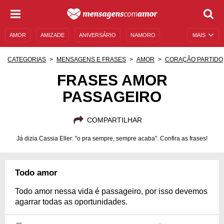
AMOR
AMIZADE
ANIVERSÁRIO
NAMORO
MAIS
SENTIMENTOS
LEGENDAS
DATAS ESPECIAIS
CATEGORIAS
MENSAGENS E FRASES
AMOR
CORAÇÃO PARTIDO
UNIVERSO FEMININO
AUTOAJUDA
DESCULPAS
FRASES AMOR
PASSAGEIRO
MENSAGENS E FRASES
MENSAGENS DE ANIVERSÁRIO
ENTRETENIMENTO
FAMOSOS
BÍBLIA
COMPARTILHAR
Já dizia Cassia Eller: "o pra sempre, sempre acaba". Confira as frases!
Todo amor
Todo amor nessa vida é passageiro, por isso devemos
agarrar todas as oportunidades.