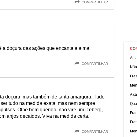
COMPARTILHAR
é a doçura das ações que encanta a alma!
CO
Ama
COMPARTILHAR
Não
Fras
Men
A ca
ta doçura, mas também de tanta amargura. Tudo
e ser tudo na medida exata, mas nem sempre
Qua
pulsos. Olhe bem querido, não vire um iceberg,
Fras
m anjos decaídos. Viva na medida certa.
Fra
Men
COMPARTILHAR