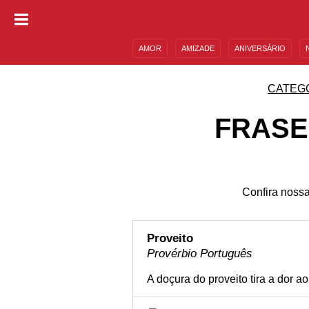
AMOR
AMIZADE
ANIVERSÁRIO
DESCULPAS
MENSAGENS E FRASES
CATEG
FRASE
Confira nossa
Proveito
Provérbio Português
A doçura do proveito tira a dor a