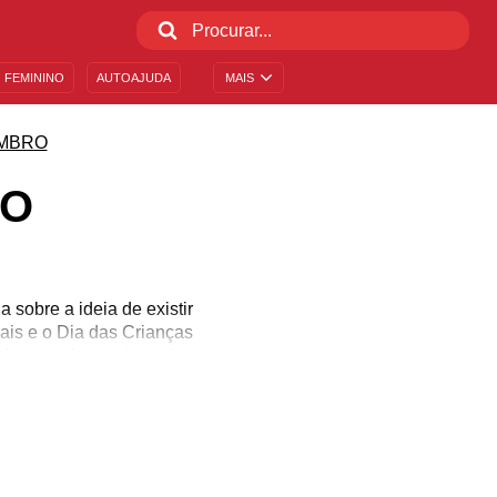
 FEMININO
AUTOAJUDA
MAIS
MBRO
XO
sobre a ideia de existir
ais e o Dia das Crianças
 de setembro, e daquele
plorar o diálogo sobre
duzir reflexões a respeito
o e mostre que ele deve