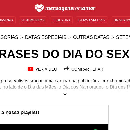
NAMORO
SENTIMENTOS
LEGENDAS
DATAS ESPECIAIS
UNIVERSO
MENSAGENS DE ANIVERSÁRIO
ENTRETENIMENTO
FAMOSOS
BÍBLIA
GORIAS
DATAS ESPECIAIS
OUTRAS DATAS
SETE
RASES DO DIA DO SE
VER VÍDEO
COMPARTILHAR
reservativos lançou uma campanha publicitária bem-humorada 
 no fato de o Dia das Mães, o Dia dos Namorados, o Dia dos P
ido ao ato sexual, conhecido e praticado no mundo todo. Era 6
tem o objetivo de romper tabus que envolvem a sexualidade, ex
importância de usar preservativos. Inclusive, se você deseja pro
ões adultas entre pessoas, compartilhe as frases do Dia do Sex
 nossa playlist!
ser tratado com naturalidade.