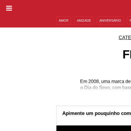
AMOR
AMIZADE
ANIVERSÁRIO
DESCULPAS
MENSAGENS E FRASES
CATE
F
Em 2008, uma marca de p
o Dia do Sexo, com base
só serem possíveis dev
ano em diante a data 
prazer e alertar sobre a 
do assunto e das relaç
Apimente um pouquinho com a