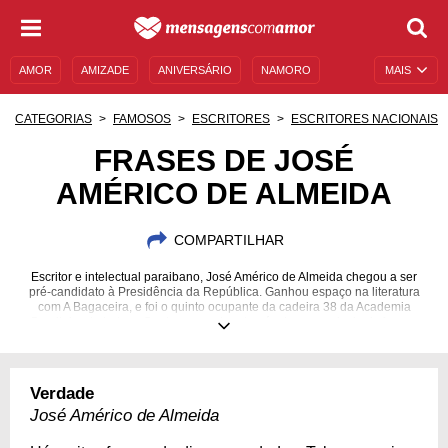
AMOR
AMIZADE
ANIVERSÁRIO
NAMORO
MAIS
SENTIMENTOS
LEGENDAS
DATAS ESPECIAIS
CATEGORIAS
FAMOSOS
ESCRITORES
ESCRITORES NACIONAIS
UNIVERSO FEMININO
AUTOAJUDA
DESCULPAS
FRASES DE JOSÉ
AMÉRICO DE ALMEIDA
MENSAGENS E FRASES
MENSAGENS DE ANIVERSÁRIO
ENTRETENIMENTO
FAMOSOS
BÍBLIA
COMPARTILHAR
Escritor e intelectual paraibano, José Américo de Almeida chegou a ser
pré-candidato à Presidência da República. Ganhou espaço na literatura
com A Bagaceira, e foi o quinto ocupante da cadeira 38 da Academia
Brasileira de Letras. Conheça o autor através de suas principais frases.
10/01/1887
10/03/1980
Verdade
José Américo de Almeida