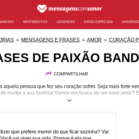
NAMORO
SENTIMENTOS
LEGENDAS
DATAS ESPECIAIS
UNIVERSO
MENSAGENS DE ANIVERSÁRIO
ENTRETENIMENTO
FAMOSOS
BÍBLIA
ORIAS
MENSAGENS E FRASES
AMOR
CORAÇÃO P
ASES DE PAIXÃO BAND
COMPARTILHAR
 aquela pessoa que fez seu coração sofrer. Seja mais forte ne
a de mudar a sua história! Vamos em busca de um novo amor? E
paixão bandida!
r, dizer que prefere morrer do que ficar sozinha? Vai
 Você vai viver sua vida. Porque é ela que