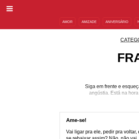
AMOR
AMIZADE
ANIVERSÁRIO
DESCULPAS
MENSAGENS E FRASES
CATEG
FR
Siga em frente e esqueça
angústia. Está na hor
Ame-se!
Vai ligar pra ele, pedir pra volta
se rebaixar assim? Não, não vai.