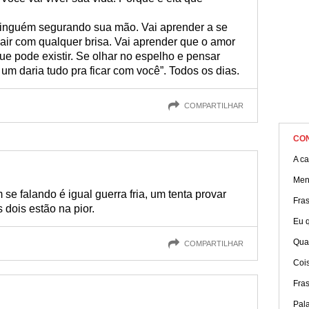
ninguém segurando sua mão. Vai aprender a se
cair com qualquer brisa. Vai aprender que o amor
ue pode existir. Se olhar no espelho e pensar
um daria tudo pra ficar com você”. Todos os dias.
COMPARTILHAR
CO
A ca
Men
e falando é igual guerra fria, um tenta provar
Fra
 dois estão na pior.
Eu q
Qua
COMPARTILHAR
Coi
Fras
Pal