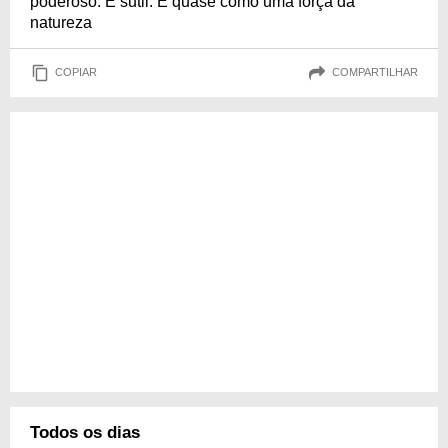
poderoso. É sutil. É quase como uma força da
natureza
COPIAR
COMPARTILHAR
Todos os dias