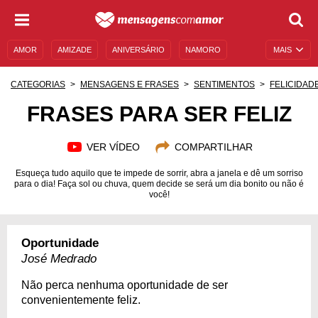
AMOR
AMIZADE
ANIVERSÁRIO
NAMORO
MAIS
SENTIMENTOS
LEGENDAS
DATAS ESPECIAIS
CATEGORIAS
MENSAGENS E FRASES
SENTIMENTOS
FELICIDAD
UNIVERSO FEMININO
AUTOAJUDA
DESCULPAS
FRASES PARA SER FELIZ
MENSAGENS E FRASES
MENSAGENS DE ANIVERSÁRIO
VER VÍDEO
COMPARTILHAR
ENTRETENIMENTO
FAMOSOS
BÍBLIA
Esqueça tudo aquilo que te impede de sorrir, abra a janela e dê um sorriso
para o dia! Faça sol ou chuva, quem decide se será um dia bonito ou não é
você!
Oportunidade
José Medrado
Não perca nenhuma oportunidade de ser
convenientemente feliz.