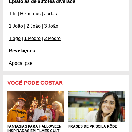
Epístolas de autores diversos
Tito
|
Hebereus
|
Judas
1 João
|
2 João
|
3 João
Tiago
|
1 Pedro
|
2 Pedro
Revelações
Apocalipse
VOCÊ PODE GOSTAR
FANTASIAS PARA HALLOWEEN
FRASES DE PRISCILA RÔDE
INSPIRADAS EM FILMES CULT