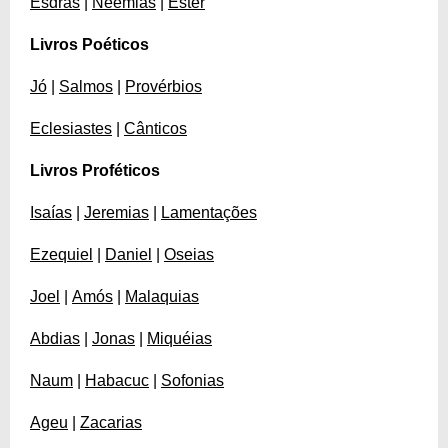
Esdras
|
Neemias
|
Ester
Livros Poéticos
Jó
|
Salmos
|
Provérbios
Eclesiastes
|
Cânticos
Livros Proféticos
Isaías
|
Jeremias
|
Lamentações
Ezequiel
|
Daniel
|
Oseias
Joel
|
Amós
|
Malaquias
Abdias
|
Jonas
|
Miquéias
Naum
|
Habacuc
|
Sofonias
Ageu
|
Zacarias