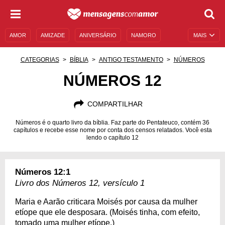
AMOR
AMIZADE
ANIVERSÁRIO
NAMORO
MAIS
SENTIMENTOS
LEGENDAS
DATAS ESPECIAIS
CATEGORIAS
BÍBLIA
ANTIGO TESTAMENTO
NÚMEROS
UNIVERSO FEMININO
AUTOAJUDA
DESCULPAS
NÚMEROS 12
MENSAGENS E FRASES
MENSAGENS DE ANIVERSÁRIO
COMPARTILHAR
ENTRETENIMENTO
FAMOSOS
BÍBLIA
Números é o quarto livro da bíblia. Faz parte do Pentateuco, contém 36
capítulos e recebe esse nome por conta dos censos relatados. Você esta
lendo o capítulo 12
Números 12:1
Livro dos Números 12, versículo 1
Maria e Aarão criticara Moisés por causa da mulher
etíope que ele desposara. (Moisés tinha, com efeito,
tomado uma mulher etíope.)