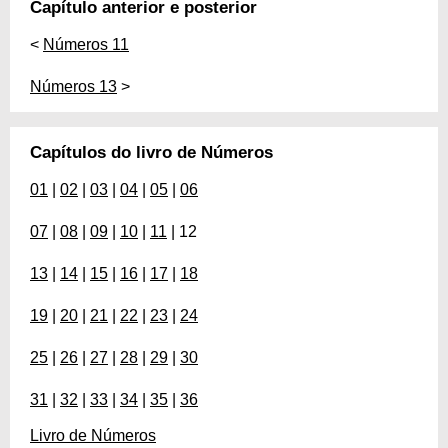
Capítulo anterior e posterior
<
Números 11
Números 13
>
Capítulos do livro de Números
01
|
02
|
03
|
04
|
05
|
06
07
|
08
|
09
|
10
|
11
| 12
13
|
14
|
15
|
16
|
17
|
18
19
|
20
|
21
|
22
|
23
|
24
25
|
26
|
27
|
28
|
29
|
30
31
|
32
|
33
|
34
|
35
|
36
Livro de Números