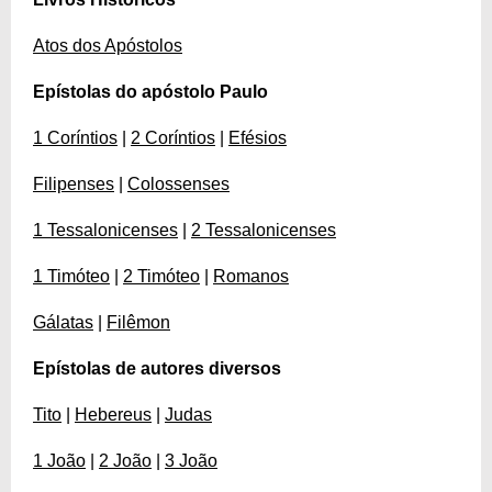
Atos dos Apóstolos
Epístolas do apóstolo Paulo
1 Coríntios
|
2 Coríntios
|
Efésios
Filipenses
|
Colossenses
1 Tessalonicenses
|
2 Tessalonicenses
1 Timóteo
|
2 Timóteo
|
Romanos
Gálatas
|
Filêmon
Epístolas de autores diversos
Tito
|
Hebereus
|
Judas
1 João
|
2 João
|
3 João