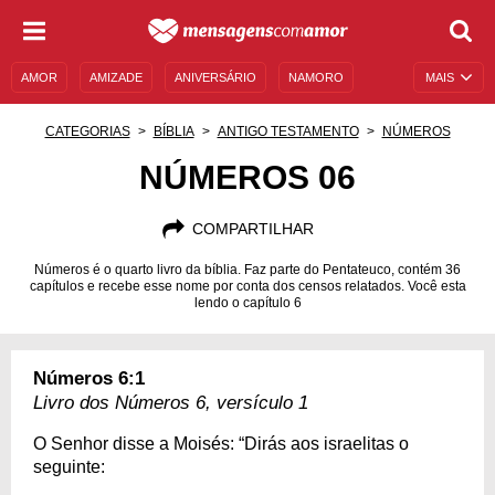
AMOR
AMIZADE
ANIVERSÁRIO
NAMORO
MAIS
SENTIMENTOS
LEGENDAS
DATAS ESPECIAIS
CATEGORIAS
BÍBLIA
ANTIGO TESTAMENTO
NÚMEROS
UNIVERSO FEMININO
AUTOAJUDA
DESCULPAS
NÚMEROS 06
MENSAGENS E FRASES
MENSAGENS DE ANIVERSÁRIO
COMPARTILHAR
ENTRETENIMENTO
FAMOSOS
BÍBLIA
Números é o quarto livro da bíblia. Faz parte do Pentateuco, contém 36
capítulos e recebe esse nome por conta dos censos relatados. Você esta
lendo o capítulo 6
Números 6:1
Livro dos Números 6, versículo 1
O Senhor disse a Moisés: “Dirás aos israelitas o
seguinte: