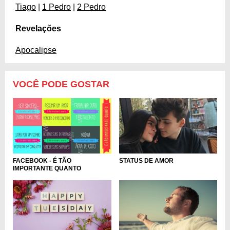
Tiago
|
1 Pedro
|
2 Pedro
Revelações
Apocalipse
VOCÊ PODE GOSTAR
FACEBOOK - É TÃO
STATUS DE AMOR
IMPORTANTE QUANTO