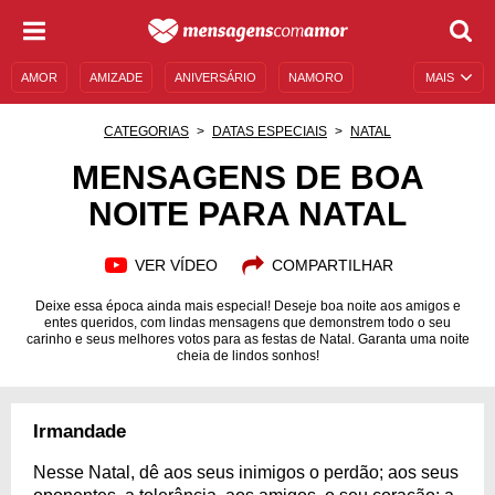
AMOR
AMIZADE
ANIVERSÁRIO
NAMORO
MAIS
SENTIMENTOS
LEGENDAS
DATAS ESPECIAIS
CATEGORIAS
DATAS ESPECIAIS
NATAL
UNIVERSO FEMININO
AUTOAJUDA
DESCULPAS
MENSAGENS DE BOA
NOITE PARA NATAL
MENSAGENS E FRASES
MENSAGENS DE ANIVERSÁRIO
ENTRETENIMENTO
FAMOSOS
BÍBLIA
VER VÍDEO
COMPARTILHAR
Deixe essa época ainda mais especial! Deseje boa noite aos amigos e
entes queridos, com lindas mensagens que demonstrem todo o seu
carinho e seus melhores votos para as festas de Natal. Garanta uma noite
cheia de lindos sonhos!
Irmandade
Nesse Natal, dê aos seus inimigos o perdão; aos seus