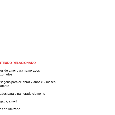
NTEÚDO RELACIONADO
ses de amor para namorados
ixonados
sagens para celebrar 2 anos e 2 meses
namoro
ados para o namorado ciumento
igada, amor!
tos de Amizade