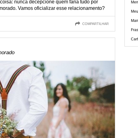
 coisa: nunca decepcione quem faria tudo por
Men
orado. Vamos oficializar esse relacionamento?
Meu
Mane
COMPARTILHAR
Fra
Car
morado