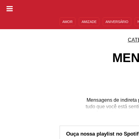
AMOR
AMIZADE
ANIVERSÁRIO
DESCULPAS
MENSAGENS E FRASES
CAT
MEN
Mensagens de indireta 
tudo que você está sent
têm muitos pontos c
complicado. Então, se
para namorado! Se sua 
conte com a nossa excl
Ouça nossa playlist no Spotif