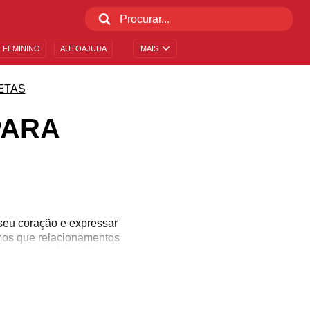
 FEMININO
AUTOAJUDA
MAIS
ETAS
PARA
seu coração e expressar
emos que relacionamentos
no por si só é muito
a mensagem de indireta
to boa com as palavras,
scolher e compartilhar!