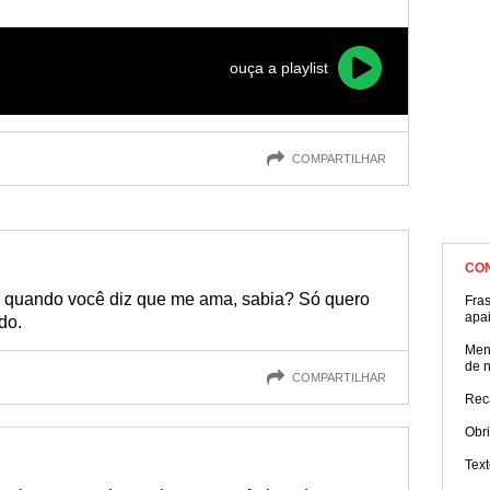
ouça a playlist
COMPARTILHAR
CO
 quando você diz que me ama, sabia? Só quero
Fra
apa
do.
Men
de 
COMPARTILHAR
Rec
Obr
Tex