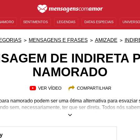
NAMORO
SENTIMENTOS
LEGENDAS
DATAS ESPECIAIS
UNIVERSO
MENSAGENS DE ANIVERSÁRIO
ENTRETENIMENTO
FAMOSOS
BÍBLIA
EGORIAS
MENSAGENS E FRASES
AMIZADE
INDIR
SAGEM DE INDIRETA 
NAMORADO
VER VÍDEO
COMPARTILHAR
para namorado podem ser uma ótima alternativa para esvaziar 
indo sem, necessariamente, ter que ser direta. Todos nós sab
omplicados quando o assunto é comunicação, afinal o ser huma
 você estiver em um momento sensível na sua relação, use um
imaginação não estiver muito produtiva, ou se você não for mui
usiva seleção de mensagens de indireta para namorado, é só e
y