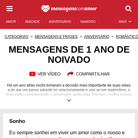
AMOR
AMIZADE
ANIVERSÁRIO
NAMORO
MAIS
SENTIMENTOS
LEGENDAS
DATAS ESPECIAIS
CATEGORIAS
MENSAGENS E FRASES
ANIVERSÁRIO
ROMÂNTIC
UNIVERSO FEMININO
AUTOAJUDA
DESCULPAS
MENSAGENS DE 1 ANO DE
NOIVADO
MENSAGENS E FRASES
MENSAGENS DE ANIVERSÁRIO
ENTRETENIMENTO
FAMOSOS
BÍBLIA
VER VÍDEO
COMPARTILHAR
Há um ano atrás vocês tomaram a decisão mais importante de suas vidas:
a de dar um passo adiante no relacionamento e unir-se em matrimônio, e
hoje estão comemorando o aniversário desta data. Por isso, confira nossas
mensagens para celebrar esse momento tão importante.
Sonho
Eu sempre sonhei em viver um amor como o nosso e