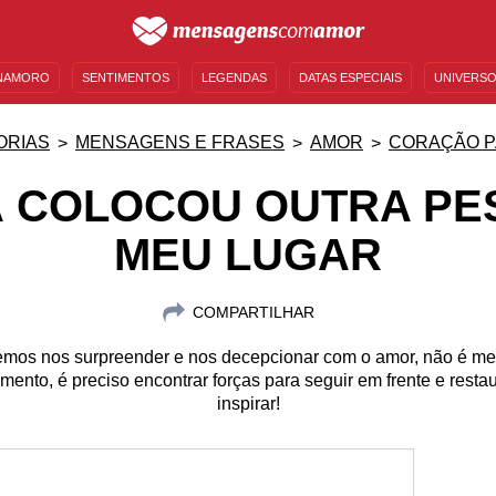
NAMORO
SENTIMENTOS
LEGENDAS
DATAS ESPECIAIS
UNIVERSO
MENSAGENS DE ANIVERSÁRIO
ENTRETENIMENTO
FAMOSOS
BÍBLIA
ORIAS
MENSAGENS E FRASES
AMOR
CORAÇÃO P
Á COLOCOU OUTRA PE
MEU LUGAR
COMPARTILHAR
demos nos surpreender e nos decepcionar com o amor, não é 
mento, é preciso encontrar forças para seguir em frente e resta
inspirar!