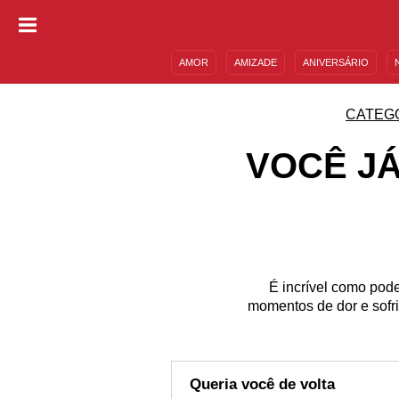
AMOR
AMIZADE
ANIVERSÁRIO
DESCULPAS
MENSAGENS E FRASES
CATEG
VOCÊ J
É incrível como po
momentos de dor e sofri
Queria você de volta