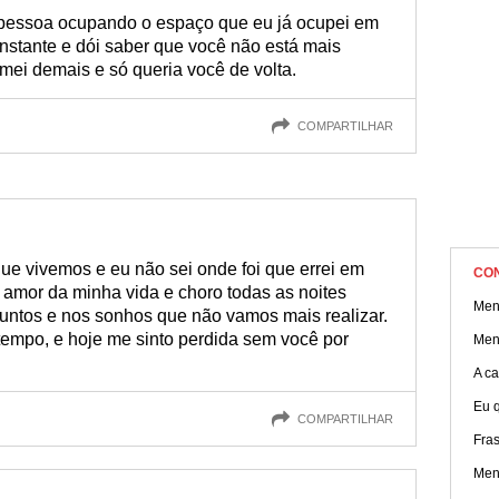
ra pessoa ocupando o espaço que eu já ocupei em
nstante e dói saber que você não está mais
amei demais e só queria você de volta.
COMPARTILHAR
que vivemos e eu não sei onde foi que errei em
CO
o amor da minha vida e choro todas as noites
Men
ntos e nos sonhos que não vamos mais realizar.
 tempo, e hoje me sinto perdida sem você por
Men
A ca
Eu q
COMPARTILHAR
Fras
Men