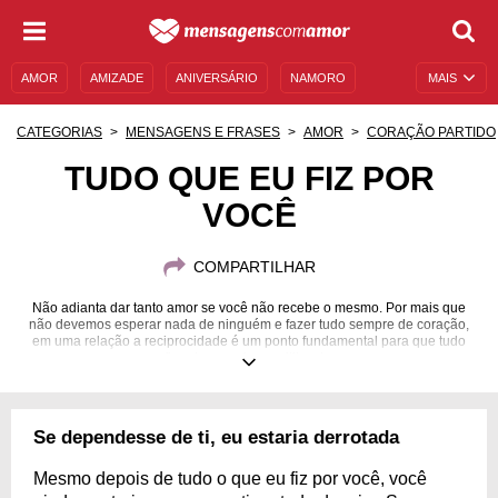
AMOR
AMIZADE
ANIVERSÁRIO
NAMORO
MAIS
SENTIMENTOS
LEGENDAS
DATAS ESPECIAIS
CATEGORIAS
MENSAGENS E FRASES
AMOR
CORAÇÃO PARTIDO
UNIVERSO FEMININO
AUTOAJUDA
DESCULPAS
TUDO QUE EU FIZ POR
VOCÊ
MENSAGENS E FRASES
MENSAGENS DE ANIVERSÁRIO
ENTRETENIMENTO
FAMOSOS
BÍBLIA
COMPARTILHAR
Não adianta dar tanto amor se você não recebe o mesmo. Por mais que
não devemos esperar nada de ninguém e fazer tudo sempre de coração,
em uma relação a reciprocidade é um ponto fundamental para que tudo
flua de maneira equilibrada.
Se dependesse de ti, eu estaria derrotada
Mesmo depois de tudo o que eu fiz por você, você