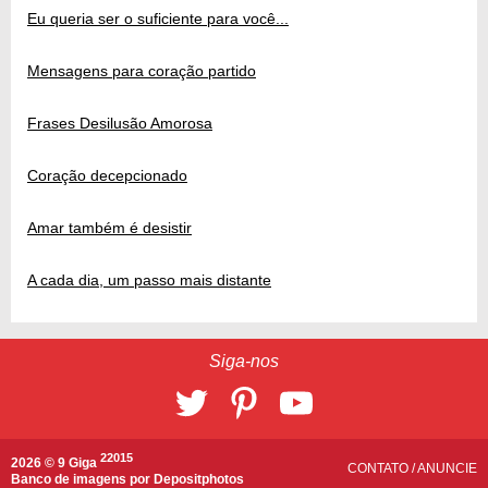
Eu queria ser o suficiente para você...
Mensagens para coração partido
Frases Desilusão Amorosa
Coração decepcionado
Amar também é desistir
A cada dia, um passo mais distante
Siga-nos
22015
2026 © 9 Giga
CONTATO
/
ANUNCIE
Banco de imagens por
Depositphotos