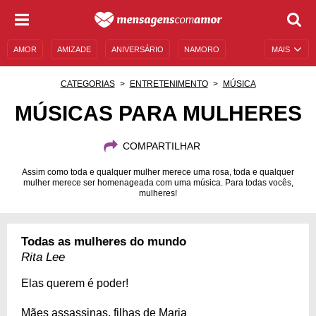
AMOR
AMIZADE
ANIVERSÁRIO
NAMORO
MAIS
SENTIMENTOS
LEGENDAS
DATAS ESPECIAIS
CATEGORIAS
ENTRETENIMENTO
MÚSICA
UNIVERSO FEMININO
AUTOAJUDA
DESCULPAS
MÚSICAS PARA MULHERES
MENSAGENS E FRASES
MENSAGENS DE ANIVERSÁRIO
COMPARTILHAR
ENTRETENIMENTO
FAMOSOS
BÍBLIA
Assim como toda e qualquer mulher merece uma rosa, toda e qualquer
mulher merece ser homenageada com uma música. Para todas vocês,
mulheres!
Todas as mulheres do mundo
Rita Lee
Elas querem é poder!
Mães assassinas, filhas de Maria