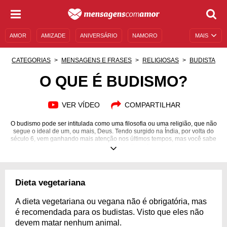
AMOR
AMIZADE
ANIVERSÁRIO
NAMORO
MAIS
SENTIMENTOS
LEGENDAS
DATAS ESPECIAIS
CATEGORIAS
MENSAGENS E FRASES
RELIGIOSAS
BUDISTA
UNIVERSO FEMININO
AUTOAJUDA
DESCULPAS
O QUE É BUDISMO?
MENSAGENS E FRASES
MENSAGENS DE ANIVERSÁRIO
VER VÍDEO
COMPARTILHAR
ENTRETENIMENTO
FAMOSOS
BÍBLIA
O budismo pode ser intitulada como uma filosofia ou uma religião, que não
segue o ideal de um, ou mais, Deus. Tendo surgido na Índia, por volta do
século 6, vem ganhando mais atenção nos últimos tempos, mas você sabe
mesmo o que é budismo?
Dieta vegetariana
A dieta vegetariana ou vegana não é obrigatória, mas
é recomendada para os budistas. Visto que eles não
devem matar nenhum animal.