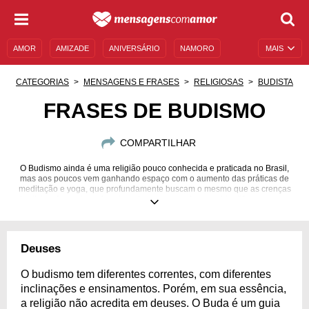
AMOR
AMIZADE
ANIVERSÁRIO
NAMORO
MAIS
SENTIMENTOS
LEGENDAS
DATAS ESPECIAIS
CATEGORIAS
MENSAGENS E FRASES
RELIGIOSAS
BUDISTA
UNIVERSO FEMININO
AUTOAJUDA
DESCULPAS
FRASES DE BUDISMO
MENSAGENS E FRASES
MENSAGENS DE ANIVERSÁRIO
COMPARTILHAR
ENTRETENIMENTO
FAMOSOS
BÍBLIA
O Budismo ainda é uma religião pouco conhecida e praticada no Brasil,
mas aos poucos vem ganhando espaço com o aumento das práticas de
meditação e yoga, que profundamente buscam o mesmo que as crenças
budistas. Aprenda mais sobre ela com essas frases e identifique-se com
seus ensinamentos.
Deuses
O budismo tem diferentes correntes, com diferentes
inclinações e ensinamentos. Porém, em sua essência,
a religião não acredita em deuses. O Buda é um guia