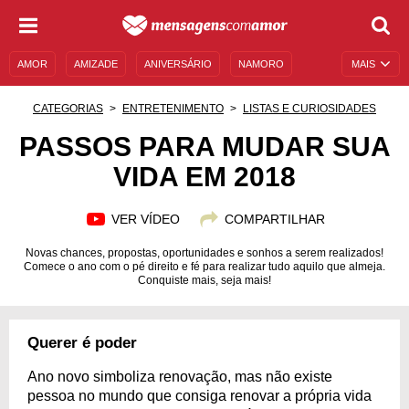
AMOR
AMIZADE
ANIVERSÁRIO
NAMORO
MAIS
SENTIMENTOS
LEGENDAS
DATAS ESPECIAIS
CATEGORIAS
ENTRETENIMENTO
LISTAS E CURIOSIDADES
UNIVERSO FEMININO
AUTOAJUDA
DESCULPAS
PASSOS PARA MUDAR SUA
VIDA EM 2018
MENSAGENS E FRASES
MENSAGENS DE ANIVERSÁRIO
ENTRETENIMENTO
FAMOSOS
BÍBLIA
VER VÍDEO
COMPARTILHAR
Novas chances, propostas, oportunidades e sonhos a serem realizados!
Comece o ano com o pé direito e fé para realizar tudo aquilo que almeja.
Conquiste mais, seja mais!
Querer é poder
Ano novo simboliza renovação, mas não existe
pessoa no mundo que consiga renovar a própria vida