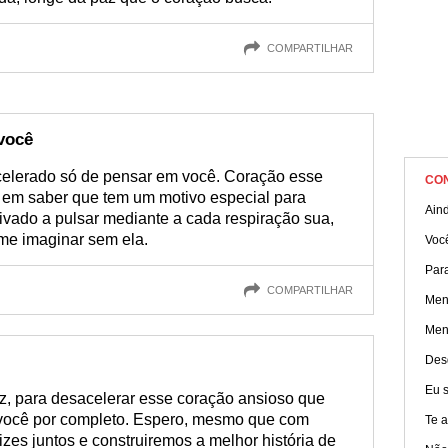
COMPARTILHAR
você
celerado só de pensar em você. Coração esse
CO
 em saber que tem um motivo especial para
Ain
tivado a pulsar mediante a cada respiração sua,
me imaginar sem ela.
Você
Par
COMPARTILHAR
Men
Men
Desd
Eu s
z, para desacelerar esse coração ansioso que
 você por completo. Espero, mesmo que com
Te 
izes juntos e construiremos a melhor história de