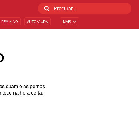
 FEMININO
AUTOAJUDA
MAIS
O
ãos suam e as pernas
tece na hora certa.