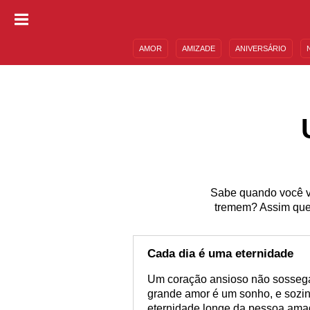
AMOR
AMIZADE
ANIVERSÁRIO
DESCULPAS
MENSAGENS E FRASES
Sabe quando você vê
tremem? Assim que 
Cada dia é uma eternidade
Um coração ansioso não sossega
grande amor é um sonho, e sozinh
eternidade longe da pessoa amad