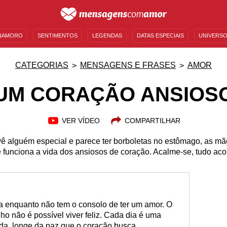
NAMORO
SENTIMENTOS
LEGENDAS
DATAS ESPECIAIS
UNIVERSO
MENSAGENS DE ANIVERSÁRIO
ENTRETENIMENTO
FAMOSOS
BÍBLIA
CATEGORIAS
MENSAGENS E FRASES
AMOR
UM CORAÇÃO ANSIOS
VER VÍDEO
COMPARTILHAR
 alguém especial e parece ter borboletas no estômago, as m
funciona a vida dos ansiosos de coração. Acalme-se, tudo acon
 enquanto não tem o consolo de ter um amor. O
o não é possível viver feliz. Cada dia é uma
a, longe da paz que o coração busca.