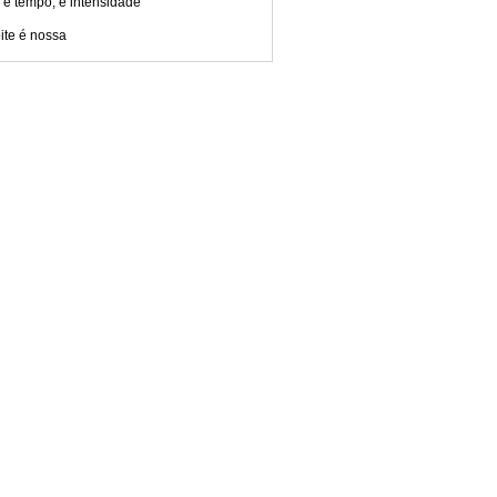
 é tempo, é intensidade
ite é nossa