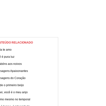
NTEÚDO RELACIONADO
da te amo
 é pura luz
abéns aos noivos
sagens Apaixonantes
sagens do Coração
e o primeiro beijo
ei, você é o meu anjo
amo mesmo no temporal