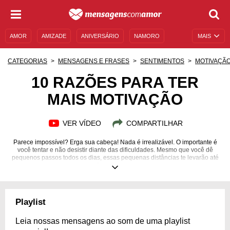
AMOR
AMIZADE
ANIVERSÁRIO
NAMORO
MAIS
SENTIMENTOS
LEGENDAS
DATAS ESPECIAIS
CATEGORIAS
MENSAGENS E FRASES
SENTIMENTOS
MOTIVAÇÃ
UNIVERSO FEMININO
AUTOAJUDA
DESCULPAS
10 RAZÕES PARA TER
MAIS MOTIVAÇÃO
MENSAGENS E FRASES
MENSAGENS DE ANIVERSÁRIO
ENTRETENIMENTO
FAMOSOS
BÍBLIA
VER VÍDEO
COMPARTILHAR
Parece impossível? Erga sua cabeça! Nada é irrealizável. O importante é
você tentar e não desistir diante das dificuldades. Mesmo que você dê
pequenos passos todos os dias, essas pequenas distâncias te levarão até
o seu destino final. Tenha coragem e lute!
Playlist
Leia nossas mensagens ao som de uma playlist