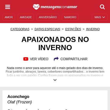
AMOR
AMIZADE
ANIVERSÁRIO
NAMORO
MAIS
SENTIMENTOS
LEGENDAS
DATAS ESPECIAIS
CATEGORIAS
DATAS ESPECIAIS
ESTAÇÕES
INVERNO
UNIVERSO FEMININO
AUTOAJUDA
DESCULPAS
APAIXONADOS NO
INVERNO
MENSAGENS E FRASES
MENSAGENS DE ANIVERSÁRIO
ENTRETENIMENTO
FAMOSOS
BÍBLIA
VER VÍDEO
COMPARTILHAR
Nada como o amor para aquecer até o mais gelado dos dias de inverno.
Ficar juntinho, abraços, lareira, cobertores compartilhados... o inverno tem
tudo a ver com paixão. Confira frases para os apaixonados no inverno e
esquente o seu coração!
Aconchego
Olaf (Frozen)