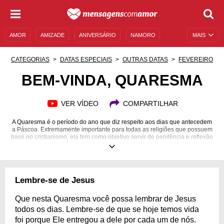
AMOR
AMIZADE
ANIVERSÁRIO
NAMORO
MAIS
SENTIMENTOS
LEGENDAS
DATAS ESPECIAIS
CATEGORIAS
DATAS ESPECIAIS
OUTRAS DATAS
FEVEREIRO
UNIVERSO FEMININO
AUTOAJUDA
DESCULPAS
BEM-VINDA, QUARESMA
MENSAGENS E FRASES
MENSAGENS DE ANIVERSÁRIO
VER VÍDEO
COMPARTILHAR
ENTRETENIMENTO
FAMOSOS
BÍBLIA
A Quaresma é o período do ano que diz respeito aos dias que antecedem
a Páscoa. Extremamente importante para todas as religiões que possuem
base no cristianismo, ela tem como objetivo servir de penitência e reflexão
para todos os fiéis. Durante esse ciclo, é importante que todos os adeptos
das religiões cristãs sigam uma série de regras. Pode ser difícil, entretanto
com fé e determinação todos poderão resistir aos pecados e às tentações.
Para te ajudar nessa tarefa, separamos 10 mensagens sobre este assunto!
Além de te auxiliar durante o período da Quaresma, estas lindas frases e
Lembre-se de Jesus
mensagens também irão marcar o início positivo desse ciclo. Confira e as
compartilhe!
Que nesta Quaresma você possa lembrar de Jesus
todos os dias. Lembre-se de que se hoje temos vida
foi porque Ele entregou a dele por cada um de nós.