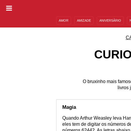
AMOR
AMIZADE
ANIVERSÁRIO
DESCULPAS
MENSAGENS E FRASES
C
CURIO
O bruxinho mais famoso
livros
Magia
Quando Arthur Weasley leva Harr
eles tem de digitar os números de
números 62442. As letras abaixo