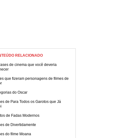
NTEÚDO RELACIONADO
rases de cinema que você deveria
hecer
es que fizeram personagens de filmes de
or
egorias do Oscar
ses de Para Todos os Garotos que Já
i
tos de Fadas Modernos
ses de Divertidamente
ses do filme Moana