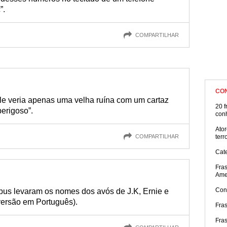
”.
COMPARTILHAR
CO
ele veria apenas uma velha ruína com um cartaz
20 f
perigoso”.
con
Ator
COMPARTILHAR
terr
Cat
Fra
Ame
Con
ibus levaram os nomes dos avós de J.K, Ernie e
versão em Português).
Fra
Fra