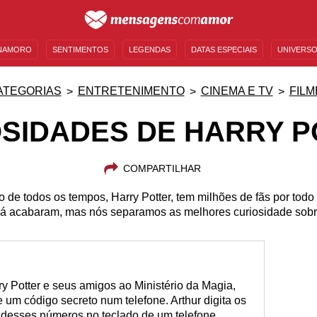
NAMORO
SENTIMENTOS
LEGENDAS
DATAS ESPECIAIS
UNIVERSO
MENSAGENS DE ANIVERSÁRIO
ENTRETENIMENTO
FAMOSOS
BÍBLIA
ATEGORIAS
ENTRETENIMENTO
CINEMA E TV
FILM
SIDADES DE HARRY 
COMPARTILHAR
 de todos os tempos, Harry Potter, tem milhões de fãs por todo
 já acabaram, mas nós separamos as melhores curiosidade sobr
y Potter e seus amigos ao Ministério da Magia,
 um código secreto num telefone. Arthur digita os
 desses números no teclado de um telefone