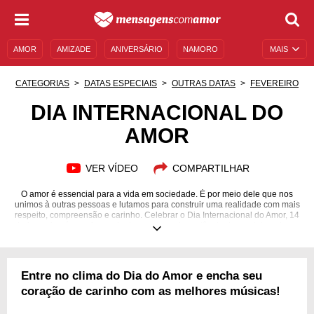
AMOR
AMIZADE
ANIVERSÁRIO
NAMORO
MAIS
SENTIMENTOS
LEGENDAS
DATAS ESPECIAIS
CATEGORIAS
DATAS ESPECIAIS
OUTRAS DATAS
FEVEREIRO
UNIVERSO FEMININO
AUTOAJUDA
DESCULPAS
DIA INTERNACIONAL DO
AMOR
MENSAGENS E FRASES
MENSAGENS DE ANIVERSÁRIO
ENTRETENIMENTO
FAMOSOS
BÍBLIA
VER VÍDEO
COMPARTILHAR
O amor é essencial para a vida em sociedade. É por meio dele que nos
unimos à outras pessoas e lutamos para construir uma realidade com mais
respeito, compreensão e carinho. Celebrar o Dia Internacional do Amor, 14
de fevereiro, é uma forma de demonstrar a importância dessa data e desse
sentimento para todo o mundo. A seguir, você vai encontrar mensagens
com um conteúdo bastante variado. Há mensagens explicando como essa
data é comemorada ao redor do mundo, quais são os pratos, as cores e as
decorações típicas desse dia. Ao final, você vai encontrar mensagens para
Entre no clima do Dia do Amor e encha seu
demonstrar todo o amor que há em você. Compartilhe!
coração de carinho com as melhores músicas!