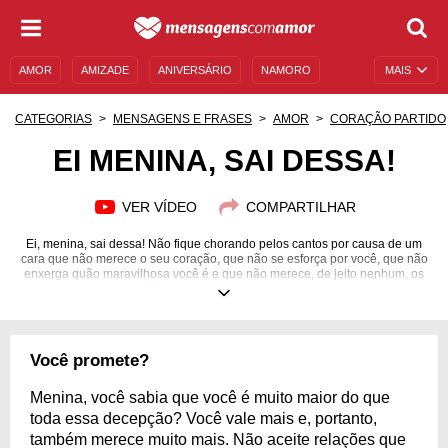
AMOR
AMIZADE
ANIVERSÁRIO
NAMORO
MAIS
SENTIMENTOS
LEGENDAS
DATAS ESPECIAIS
CATEGORIAS
MENSAGENS E FRASES
AMOR
CORAÇÃO PARTIDO
UNIVERSO FEMININO
AUTOAJUDA
DESCULPAS
EI MENINA, SAI DESSA!
MENSAGENS E FRASES
MENSAGENS DE ANIVERSÁRIO
VER VÍDEO
COMPARTILHAR
ENTRETENIMENTO
FAMOSOS
BÍBLIA
Ei, menina, sai dessa! Não fique chorando pelos cantos por causa de um
cara que não merece o seu coração, que não se esforça por você, que não
enxerga quão maravilhosa você é e que não merece, de jeito nenhum, os
seus sentimentos. Você é uma menina cheia de vida, de personalidade, e
merece muito mais que isso. Você é digna de alguém que te valorize, que
valorize cada centímetro do seu corpo, cada palavra que você fala, cada
atitude que você toma. Chega de perder tempo por quem não é o
suficiente para ter você. Então confira o conteúdo que preparamos para
Você promete?
você e se anime com estas mensagens!
Menina, você sabia que você é muito maior do que
toda essa decepção? Você vale mais e, portanto,
também merece muito mais. Não aceite relações que