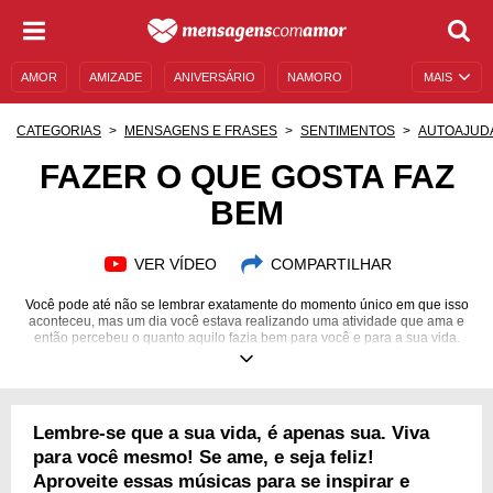
AMOR
AMIZADE
ANIVERSÁRIO
NAMORO
MAIS
SENTIMENTOS
LEGENDAS
DATAS ESPECIAIS
CATEGORIAS
MENSAGENS E FRASES
SENTIMENTOS
AUTOAJUD
UNIVERSO FEMININO
AUTOAJUDA
DESCULPAS
FAZER O QUE GOSTA FAZ
BEM
MENSAGENS E FRASES
MENSAGENS DE ANIVERSÁRIO
ENTRETENIMENTO
FAMOSOS
BÍBLIA
VER VÍDEO
COMPARTILHAR
Você pode até não se lembrar exatamente do momento único em que isso
aconteceu, mas um dia você estava realizando uma atividade que ama e
então percebeu o quanto aquilo fazia bem para você e para a sua vida.
Descobrir aquilo que nos faz bem é praticamente uma missão nestes
tempos em que somos obrigados a fazer um monte de coisa unicamente
para nos sentirmos produtivos. Fazer aquilo de que a gente gosta,
portanto, é um ato de resistência, porque é dar ouvidos a si mesmo e
àquilo que dá sentido à sua vida. Encontre os melhores argumentos para
Lembre-se que a sua vida, é apenas sua. Viva
provar ao mundo que é essencial dar atenção às atividades que mais
gostamos de realizar!
para você mesmo! Se ame, e seja feliz!
Aproveite essas músicas para se inspirar e