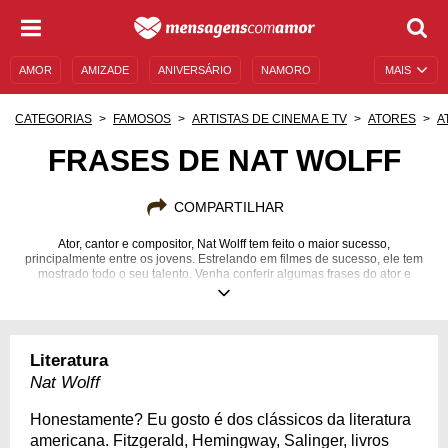
AMOR
AMIZADE
ANIVERSÁRIO
NAMORO
MAIS
SENTIMENTOS
LEGENDAS
DATAS ESPECIAIS
CATEGORIAS
FAMOSOS
ARTISTAS DE CINEMA E TV
ATORES
A
UNIVERSO FEMININO
AUTOAJUDA
DESCULPAS
FRASES DE NAT WOLFF
MENSAGENS E FRASES
MENSAGENS DE ANIVERSÁRIO
COMPARTILHAR
ENTRETENIMENTO
FAMOSOS
BÍBLIA
Ator, cantor e compositor, Nat Wolff tem feito o maior sucesso,
principalmente entre os jovens. Estrelando em filmes de sucesso, ele tem
mostrado todo o seu talento. Venha conferir algumas frases do ator e
conhecer um pouco mais sobre seu estilo de vida.
17/12/1994
Literatura
Nat Wolff
Honestamente? Eu gosto é dos clássicos da literatura
americana. Fitzgerald, Hemingway, Salinger, livros