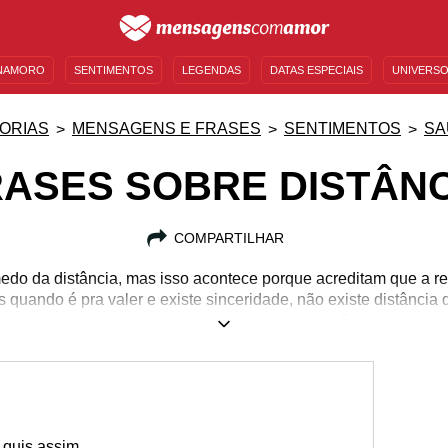
NAMORO
SENTIMENTOS
LEGENDAS
DATAS ESPECIAIS
UNIVERSO
MENSAGENS DE ANIVERSÁRIO
ENTRETENIMENTO
FAMOSOS
BÍBLIA
ORIAS
MENSAGENS E FRASES
SENTIMENTOS
SA
RASES SOBRE DISTÂNC
COMPARTILHAR
do da distância, mas isso acontece porque acreditam que a re
 quando é pra valer e existe sinceridade, não existe distância 
separa apenas corpos e nunca corações.
a quis assim