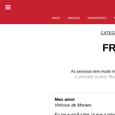
AMOR
AMIZADE
ANIVERSÁRIO
DESCULPAS
MENSAGENS E FRASES
CATEG
F
As pessoas tem muito me
a amizade acabar. Mas
Meu amor
Vinícius de Moraes
Eu sei e você sabe, já que a vid