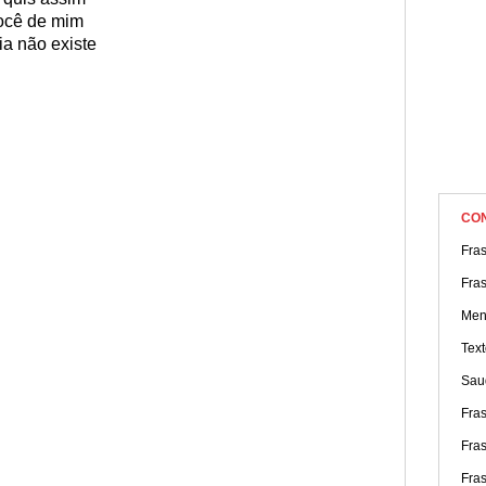
ocê de mim
ia não existe
CO
Fra
Fras
Men
Tex
Sau
Fra
Fra
Fra